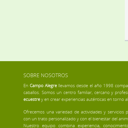
SOBRE NOSOTROS
En
Campo Alegre
llevamos desde el año 1998 compar
caballos. Somos un centro familiar, cercano y profes
ecuestre
y en crear experiencias auténticas en torno a
Ofrecemos una variedad de actividades y servicios p
con un trato personalizado y con el bienestar del ani
Nuestro equipo combina experiencia, conocimien