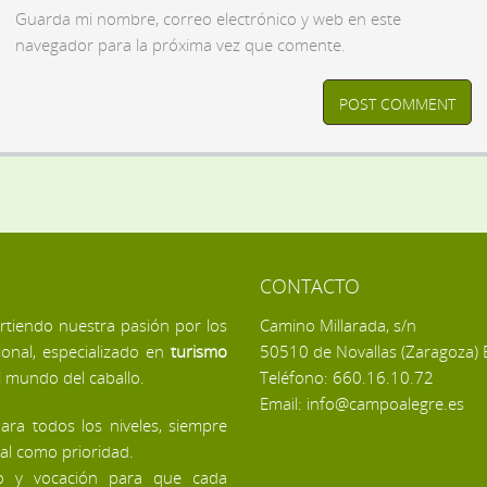
Guarda mi nombre, correo electrónico y web en este
navegador para la próxima vez que comente.
CONTACTO
tiendo nuestra pasión por los
Camino Millarada, s/n
ional, especializado en
turismo
50510 de Novallas (Zaragoza)
l mundo del caballo.
Teléfono: 660.16.10.72
Email: info@campoalegre.es
ara todos los niveles, siempre
mal como prioridad.
to y vocación para que cada