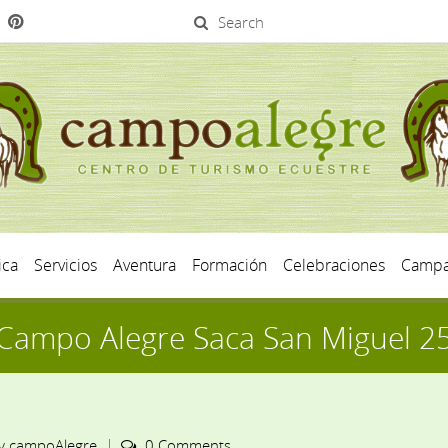
Search
ica
Servicios
Aventura
Formación
Celebraciones
Campa
Campo Alegre Saca San Miguel 2
y
campoAlegre
0 Comments