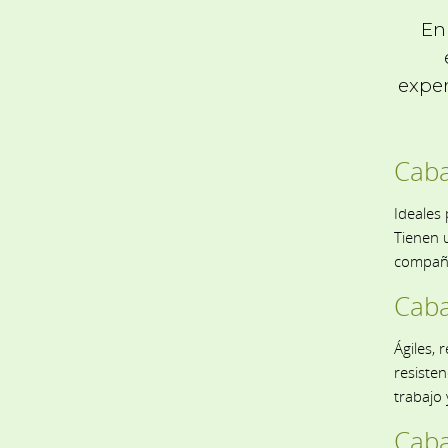
En
exper
Caba
Ideales 
Tienen u
compañe
Caba
Ágiles, 
resisten
trabajo 
Caba