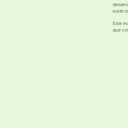
desarro
están b
Este eq
que con