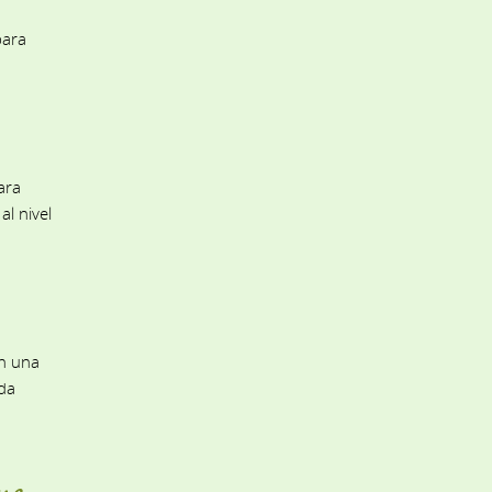
para
ara
l nivel
n una
da