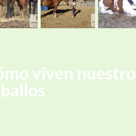
ómo viven nuestro
ballos