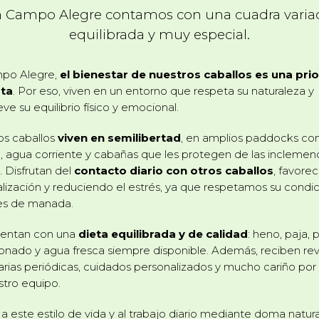
 Campo Alegre contamos con una cuadra varia
equilibrada y muy especial.
po Alegre,
el bienestar de nuestros caballos es una pri
ta
. Por eso, viven en un entorno que respeta su naturaleza y
e su equilibrio físico y emocional.
os caballos
viven en semilibertad
, en amplios paddocks co
 agua corriente y cabañas que les protegen de las inclemenc
 Disfrutan del
contacto diario con otros caballos
, favore
alización y reduciendo el estrés, ya que respetamos su condi
es de manada.
mentan con una
dieta equilibrada y de calidad
: heno, paja, 
onado y agua fresca siempre disponible. Además, reciben rev
arias periódicas, cuidados personalizados y mucho cariño por
tro equipo.
 a este estilo de vida y al trabajo diario mediante doma natura