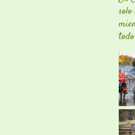
solo
miem
todo