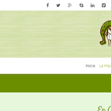
Inicio
La Híp
En C