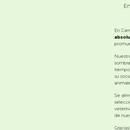
En
En Cam
absolu
promuev
Nuestr
sombra,
tiempo.
su soci
animal
Se ali
selecci
veterin
de nues
Gracias