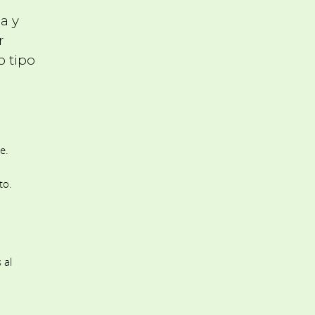
a y
r
o tipo
e.
to.
 al