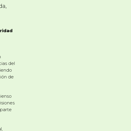
da,
oridad
n
ias del
ciendo
ción de
pienso
isiones
 parte
l,