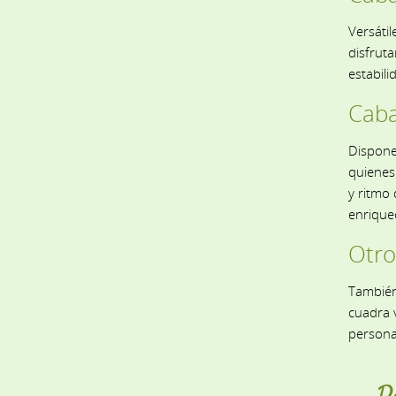
Versátil
disfruta
estabili
Caba
Dispone
quienes
y ritmo 
enrique
Otro
Tambié
cuadra 
persona