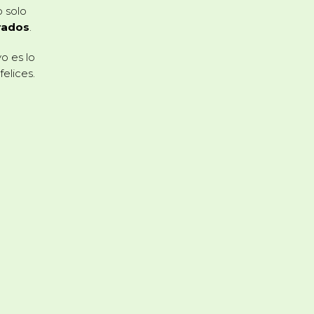
o solo
rados
.
vo es lo
elices.