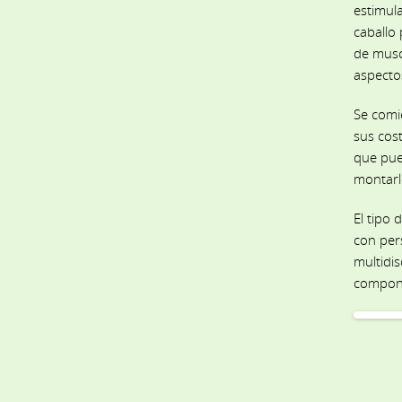
estimul
caballo 
de musc
aspectos
Se comi
sus cost
que pue
montarl
El tipo 
con per
multidis
compong